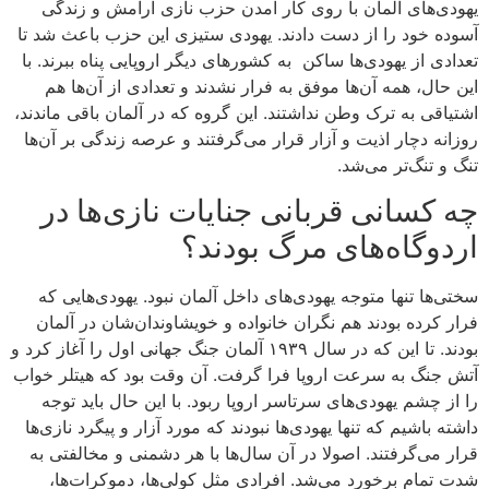
یهودی‌های آلمان با روی کار آمدن حزب نازی آرامش و زندگی
آسوده خود را از دست دادند. یهودی ستیزی این حزب باعث شد تا
تعدادی از یهودی‌ها ساکن به کشورهای دیگر اروپایی پناه ببرند. با
این حال، همه آن‌ها موفق به فرار نشدند و تعدادی از آن‌ها هم
اشتیاقی به ترک وطن نداشتند. این گروه که در آلمان باقی ماندند،
روزانه دچار اذیت و آزار قرار می‌گرفتند و عرصه زندگی بر آن‌ها
تنگ و تنگ‌تر می‌شد.
چه کسانی قربانی جنایات نازی‌ها در
اردوگاه‌های مرگ بودند؟
سختی‌ها تنها متوجه یهودی‌های داخل آلمان نبود. یهودی‌هایی که
فرار کرده بودند هم نگران خانواده و خویشاوندان‌شان در آلمان
بودند. تا این که در سال ۱۹۳۹ آلمان جنگ جهانی اول را آغاز کرد و
آتش جنگ به سرعت اروپا فرا گرفت. آن وقت بود که هیتلر خواب
را از چشم یهودی‌های سرتاسر اروپا ربود. با این حال باید توجه
داشته باشیم که تنها یهودی‌ها نبودند که مورد آزار و پیگرد نازی‌ها
قرار می‌گرفتند. اصولا در آن سال‌ها با هر دشمنی و مخالفتی به
شدت تمام برخورد می‌شد. افرادی مثل کولی‌ها، دموکرات‌ها،