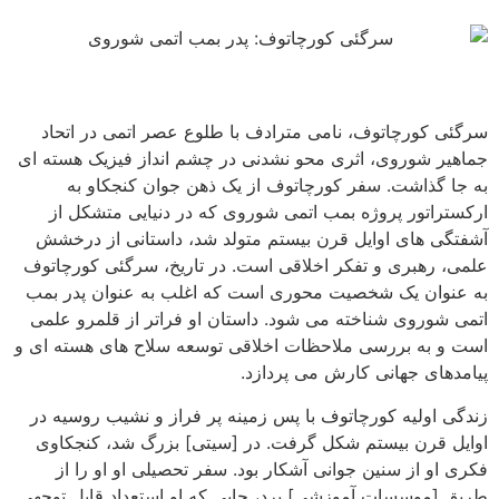
سرگئی کورچاتوف، نامی مترادف با طلوع عصر اتمی در اتحاد
جماهیر شوروی، اثری محو نشدنی در چشم انداز فیزیک هسته ای
به جا گذاشت. سفر کورچاتوف از یک ذهن جوان کنجکاو به
ارکستراتور پروژه بمب اتمی شوروی که در دنیایی متشکل از
آشفتگی های اوایل قرن بیستم متولد شد، داستانی از درخشش
علمی، رهبری و تفکر اخلاقی است. در تاریخ، سرگئی کورچاتوف
به عنوان یک شخصیت محوری است که اغلب به عنوان پدر بمب
اتمی شوروی شناخته می شود. داستان او فراتر از قلمرو علمی
است و به بررسی ملاحظات اخلاقی توسعه سلاح های هسته ای و
پیامدهای جهانی کارش می پردازد.
زندگی اولیه کورچاتوف با پس زمینه پر فراز و نشیب روسیه در
اوایل قرن بیستم شکل گرفت. در [سیتی] بزرگ شد، کنجکاوی
فکری او از سنین جوانی آشکار بود. سفر تحصیلی او او را از
طریق [موسسات آموزشی] برد، جایی که او استعداد قابل توجهی