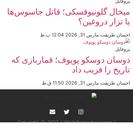
پروفایل
میخال گلونیوفسکی؛ قاتل جاسوس‌ها
یا تزار دروغین؟
احسان طریقت
مارس 31, 2026
12:04 ب.ظ
پروفایل
دوسان دوسکو پوپوف؛ قماربازی که
تاریخ را فریب داد
احسان طریقت
مارس 31, 2026
11:50 ق.ظ
Copyright © 2022 | Whiteflagpodcast.com |
Web Design by Reza Tavakoli