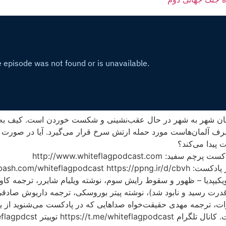
ان شهر به شهر در حال عقب‌نشینی و شکست خوردن است. کیف به ع
رف آلمان‌هاست مورد حمله ارتش سرخ قرار می‌گیرد. آیا در صورت آ
ت پیدا می‌کند؟
فید: http://www.whiteflagpodcast.com
https://hamibash.com/whiteflagpodcast http
ویکیپدیا – ظهور و سقوط رایش سوم، نوشته ویلیام شایرر، ترجمه کاو
قدرت رسید و نابود شد)، نوشته پیتر بوروسکی، ترجمه داریوش صادقی‌پ
ات، ترجمه مهدی حقیقت‌خواه صداهایی که در پادکست می‌شنوید از یو
https://t.me/whi توییتر https://www.twitter.com/whiteflagpdcst