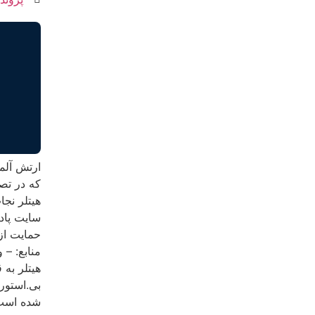
ارتش آلم
که در تص
هیتلر نجا
سایت پادکست پرچم س
حمایت از پادکست: s://ppng.ir/d/cbvh
منابع: – 
هیتلر به 
بی.استور
شده است. کانال تلگرام teflagpodcast